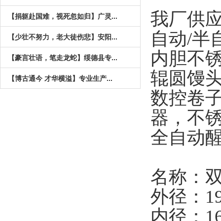
我厂供
【捐躯赴国难，视死忽如归】广灵...
自动/半
【少壮不努力，老大徒伤悲】安阳...
内胆不锈钢
【豪言壮语，笔走龙蛇】绥德县专...
辊圆馒
【博古通今 才华横溢】专业生产...
数控卷
器，不
全自动
名称：
外径：190
内径：165