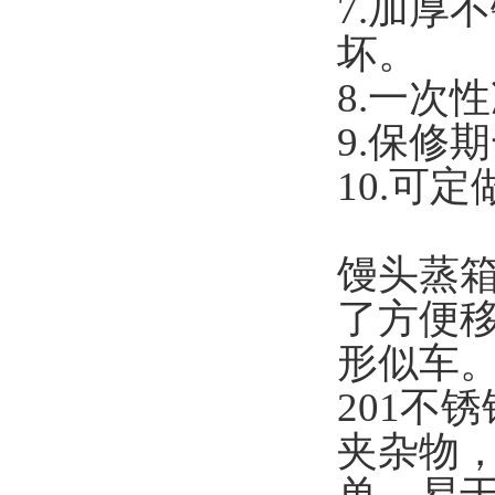
7.
加厚不
坏。
8.
一次性
9.
保修期
10.
可定
馒头蒸
了方便
形似车
201不
夹杂物