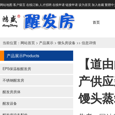
网站地图
客户留言
在线订购
人才招聘
在线申请
链接申请
设为首页
加入收藏
繁體中
首页
当前位置：
网站首页
>
产品展示
>
馒头房设备
>> 信息详情
产品展示
Products
【道由
EPS保温板醒发房
产供应
不锈钢醒发房
醒发房房体
馒头蒸
醒发设备
醒发房设备配件