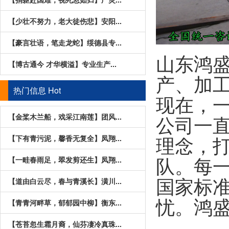
【少壮不努力，老大徒伤悲】安阳...
【豪言壮语，笔走龙蛇】绥德县专...
山东鸿盛
【博古通今 才华横溢】专业生产...
产、加
热门信息
Hot
现在，
【金桨木兰船，戏采江南莲】团风...
公司一直
【下有青污泥，馨香无复全】凤翔...
理
念，
【一畦春雨足，翠发剪还生】凤翔...
队。每
【道由白云尽，春与青溪长】潢川...
国家标
【青青河畔草，郁郁园中柳】衡东...
忧。鸿
【苍苔忽生霜月裔，仙芬凄冷真珠...