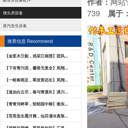
网
作者：
739
属于
馒头房设备
蒸汽发生设备
推荐信息
Recommend
【金桨木兰船，戏采江南莲】团风...
【下有青污泥，馨香无复全】凤翔...
【一畦春雨足，翠发剪还生】凤翔...
【道由白云尽，春与青溪长】潢川...
【青青河畔草，郁郁园中柳】衡东...
【苍苔忽生霜月裔，仙芬凄冷真珠...
【捐躯赴国难，视死忽如归】广灵...