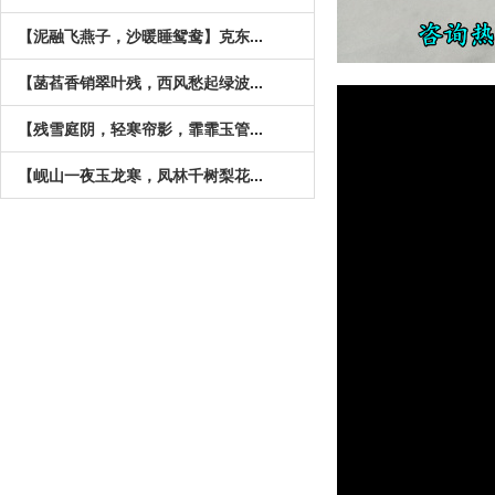
【泥融飞燕子，沙暖睡鸳鸯】克东...
【菡萏香销翠叶残，西风愁起绿波...
【残雪庭阴，轻寒帘影，霏霏玉管...
【岘山一夜玉龙寒，凤林千树梨花...