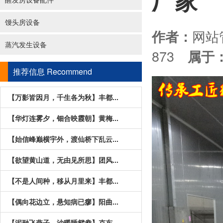
厂家
馒头房设备
网
作者：
蒸汽发生设备
873
属于
推荐信息
Recommend
【万影皆因月，千生各为秋】丰都...
【华灯连雾夕，钿合映霞朝】黄梅...
【始信峰巅横宇外，渡仙桥下乱云...
【欲望黄山道，无由见所思】团风...
【不是人间种，移从月里来】丰都...
【偶向花边立，悬知病已瘳】阳曲...
【泥融飞燕子，沙暖睡鸳鸯】克东...