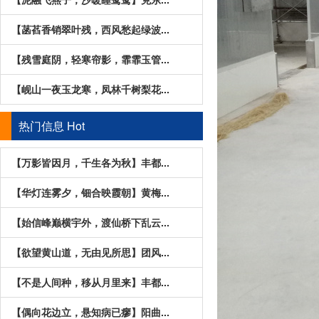
【菡萏香销翠叶残，西风愁起绿波...
【残雪庭阴，轻寒帘影，霏霏玉管...
【岘山一夜玉龙寒，凤林千树梨花...
热门信息
Hot
【万影皆因月，千生各为秋】丰都...
【华灯连雾夕，钿合映霞朝】黄梅...
【始信峰巅横宇外，渡仙桥下乱云...
【欲望黄山道，无由见所思】团风...
【不是人间种，移从月里来】丰都...
【偶向花边立，悬知病已瘳】阳曲...