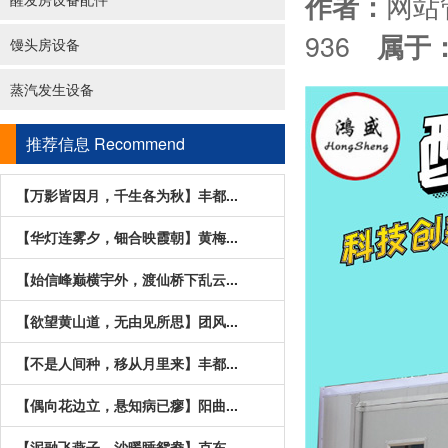
网
作者：
936
属于
馒头房设备
蒸汽发生设备
推荐信息
Recommend
【万影皆因月，千生各为秋】丰都...
【华灯连雾夕，钿合映霞朝】黄梅...
【始信峰巅横宇外，渡仙桥下乱云...
【欲望黄山道，无由见所思】团风...
【不是人间种，移从月里来】丰都...
【偶向花边立，悬知病已瘳】阳曲...
【泥融飞燕子，沙暖睡鸳鸯】克东...