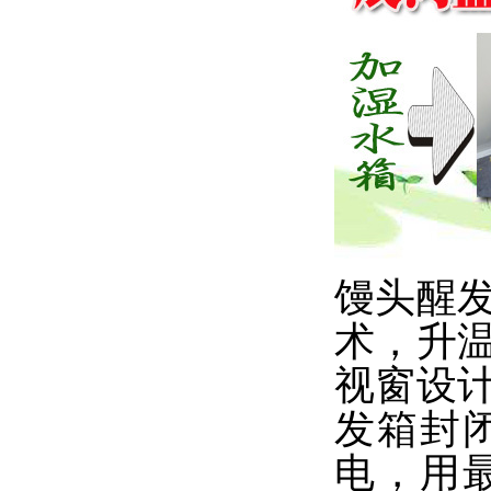
馒头醒
术，升
视窗设
发箱封
电，用