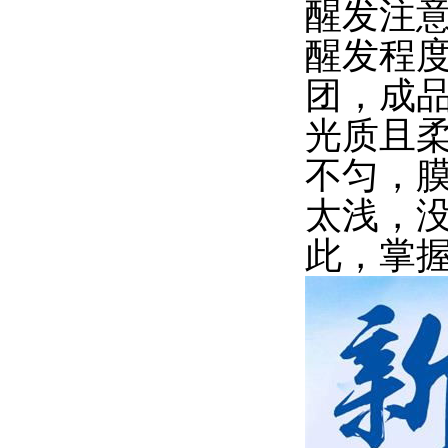
醒发注
醒发程
团，成
光质且
不匀，
太浅，
此，掌