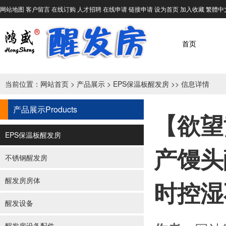
网站地图
客户留言
在线订购
人才招聘
在线申请
链接申请
设为首页
加入收藏
繁體中
首页
当前位置：
网站首页
>
产品展示
>
EPS保温板醒发房
>> 信息详情
产品展示
Products
【欲望
EPS保温板醒发房
产馒头
不锈钢醒发房
醒发房房体
时控湿
醒发设备
醒发房设备配件