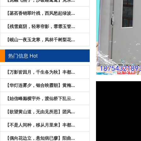
【菡萏香销翠叶残，西风愁起绿波...
【残雪庭阴，轻寒帘影，霏霏玉管...
【岘山一夜玉龙寒，凤林千树梨花...
热门信息
Hot
【万影皆因月，千生各为秋】丰都...
【华灯连雾夕，钿合映霞朝】黄梅...
【始信峰巅横宇外，渡仙桥下乱云...
【欲望黄山道，无由见所思】团风...
【不是人间种，移从月里来】丰都...
【偶向花边立，悬知病已瘳】阳曲...