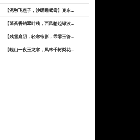
【泥融飞燕子，沙暖睡鸳鸯】克东...
【菡萏香销翠叶残，西风愁起绿波...
【残雪庭阴，轻寒帘影，霏霏玉管...
【岘山一夜玉龙寒，凤林千树梨花...