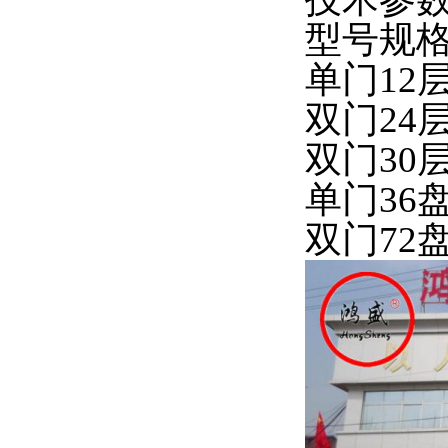
型号规
单门
12
双门
24
双门
30
单门
36
双门72